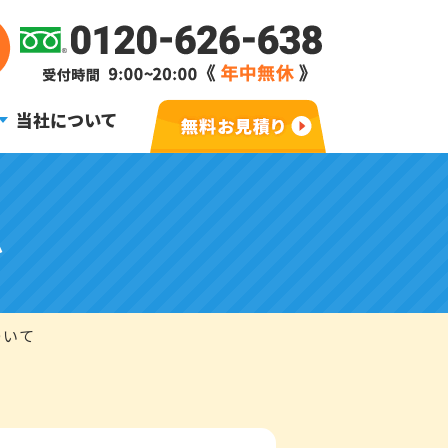
当社について
ム
ついて