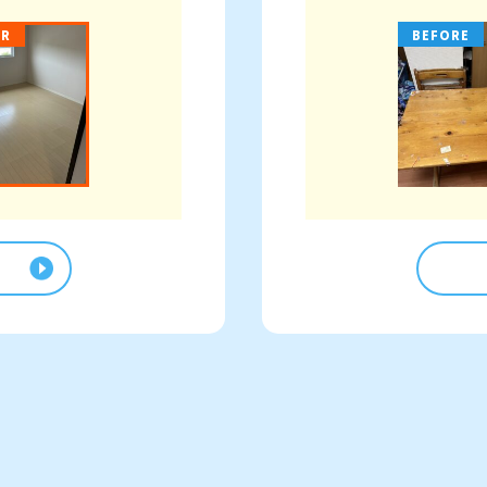
ER
BEFORE