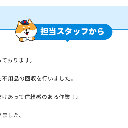
っております。
で
不用品の回収
を行いました。
だけあって信頼感のある作業！』
きました。