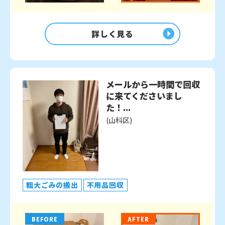
詳しく見る
メールから一時間で回収
に来てくださいまし
た！...
(山科区)
粗大ごみの搬出
不用品回収
BEFORE
AFTER