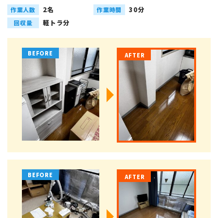
2名
30分
作業人数
作業時間
軽トラ分
回収量