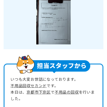
いつも大変お世話になっております。
不用品回収セカンド
です。
本日は、
京都市下京区
で
不用品の回収
を行いま
した。