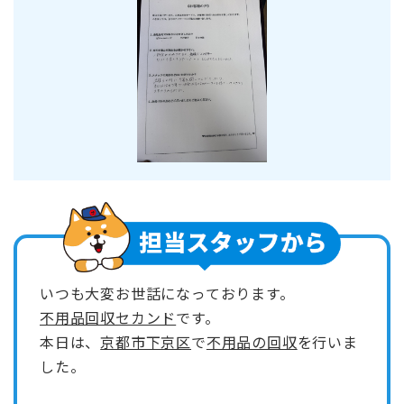
いつも大変お世話になっております。
不用品回収セカンド
です。
本日は、
京都市下京区
で
不用品の回収
を行いま
した。