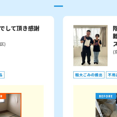
でして頂き感謝
ス
区)
(
品
粗大ごみの搬出
不用
ER
BEFORE