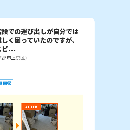
階段での運び出しが自分では
難しく困っていたのですが、
ピ...
京都市上京区)
品回収
AFTER