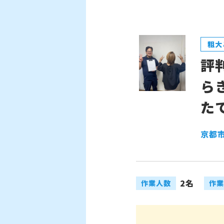
粗大
評
ら
た
京都市
2名
作業人数
作業