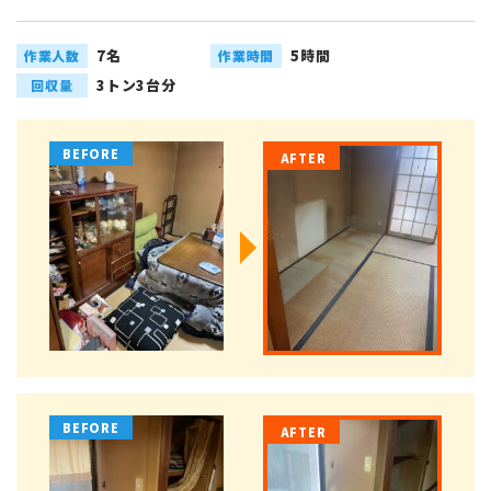
7名
5時間
作業人数
作業時間
3トン3台分
回収量