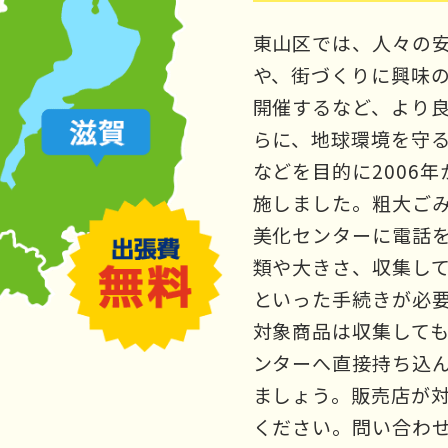
東山区では、人々の
や、街づくりに興味
開催するなど、より
らに、地球環境を守
などを目的に2006
施しました。粗大ご
美化センターに電話
類や大きさ、収集し
といった手続きが必
対象商品は収集して
ンターへ直接持ち込
ましょう。販売店が
ください。問い合わ