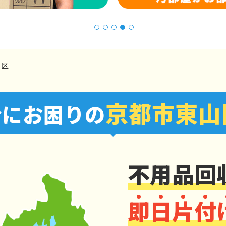
1
2
3
4
5
山区
京都市東山
分にお困りの
不用品回
即
日
片
付