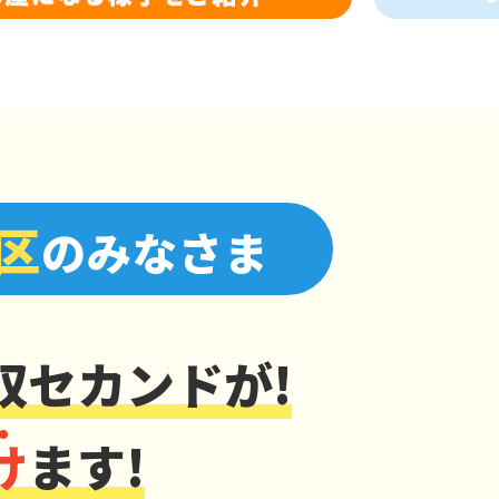
区
のみなさま
収セカンドが!
け
ます!