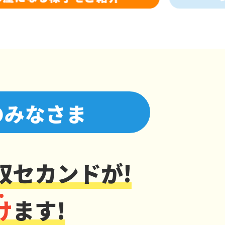
のみなさま
収セカンドが!
け
ます!