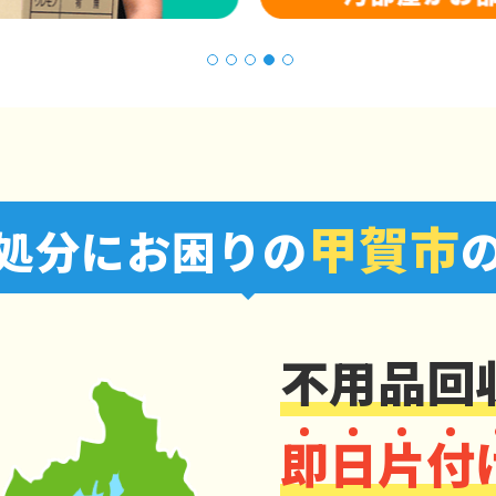
1
2
3
4
5
甲賀市
処分にお困りの
不用品回
即
日
片
付