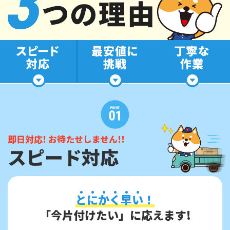
即日対応! お待たせしません!!
スピード対応
と
に
か
く
早
い
！
「今片付けたい」に応えます!