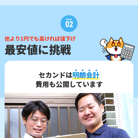
他より1円でも高ければ値下げ
最安値に挑戦
セカンドは
明
朗
会
計
費用も公開しています