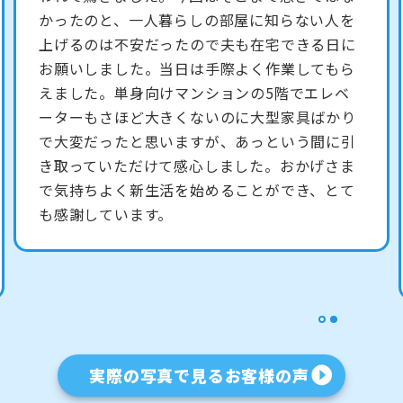
収のセカンドさんの存在を教えてくれたので
す。さっそく連絡して相談したところ、見積も
りは無料でその場での回収もOKだとのこと。す
ぐに見積もりをお願いしました。翌日来てくれ
た担当者の人はテキパキとして感じが良く、見
積もり額も想像より安かったので即日回収を依
頼することに決めました。運び出しの作業もス
ムーズで、あまり時間を取られずに済んだのが
有難かったです。また、数年前に買ってほとん
ど使っていなかったキッチン家電を買い取って
もらえたのは嬉しい誤算でした。
1
2
実際の写真で見るお客様の声