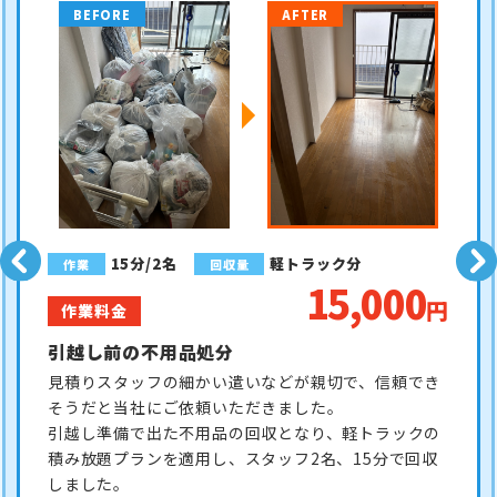
BEFORE
AFTER
1時間/2名
軽トラ分
作業
回収量
20,000
円
作業料金
軽トラ分の不用品回収
自宅内にある不用品を即日回収できる業者を探してお
られ、電話当日の回収が可能な当社にご依頼いただき
ました。
見積りから軽トラ分の不用品の回収完了まで、スタッ
フ2名1時間のスピード回収を行いました。