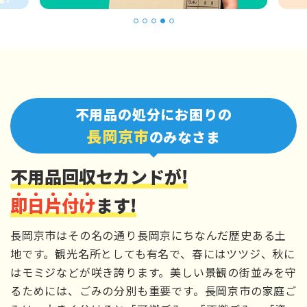
1
2
3
4
5
不用品の処分にお困りの
長岡京市
のみなさま
不用品回収セカンドが!
即
日
片
付
け
ます!
長岡京市はその名の通り長岡京にちなんだ歴史ある土
地です。観光名所としても有名で、春にはツツジ、秋に
はモミジなどが咲き誇ります。美しい景観の街並みを守
るためには、ごみの分別も重要です。長岡京市の家庭ご