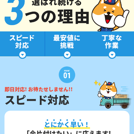
即日対応! お待たせしません!!
スピード対応
と
に
か
く
早
い
！
「今片付けたい」に応えます!