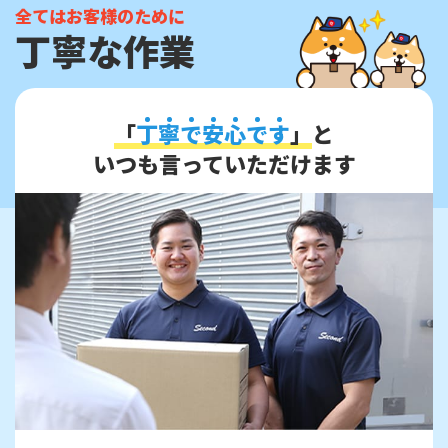
全てはお客様のために
丁寧な作業
「
丁
寧
で
安
心
で
す
」
と
いつも言っていただけます