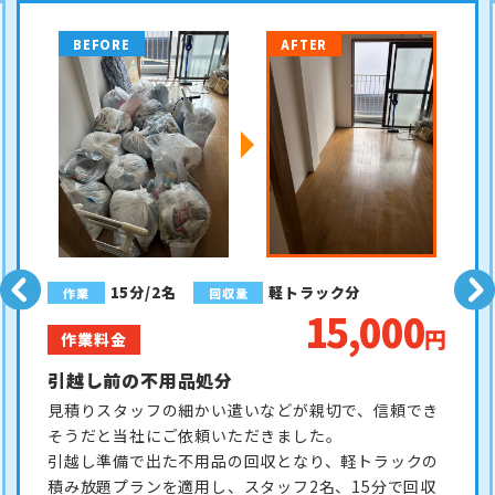
BEFORE
AFTER
1時間/2名
軽トラ分
作業
回収量
20,000
円
作業料金
軽トラ分の不用品回収
自宅内にある不用品を即日回収できる業者を探してお
られ、電話当日の回収が可能な当社にご依頼いただき
ました。
見積りから軽トラ分の不用品の回収完了まで、スタッ