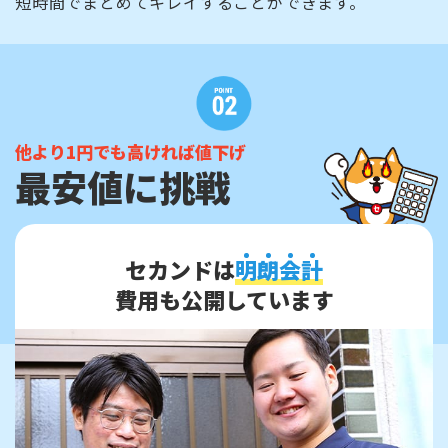
短時間でまとめてキレイすることができます。
他より1円でも高ければ値下げ
最安値に挑戦
セカンドは
明
朗
会
計
費用も公開しています