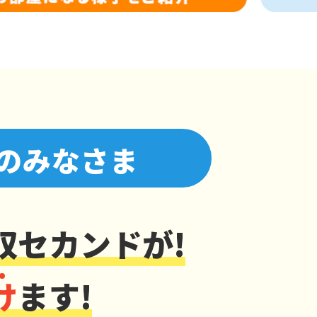
のみなさま
収セカンドが!
け
ます!