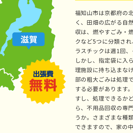
福知山市は京都府の
く、田畑の広がる自
収は、燃やすごみ・
クなど5つに分類され
ラスチックは週1回、
しかし、指定袋に入
理施設に持ち込まな
部の粗大ごみは処理
する必要があります
すし、処理できるか
ら、不用品回収の専
うか。さまざまな種
できますので、家の