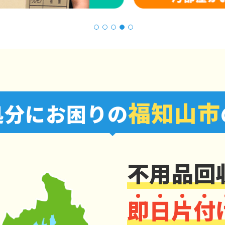
1
2
3
4
5
福知山市
処分にお困りの
不用品回
即
日
片
付