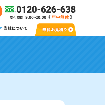
当社について
。