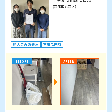
丁寧かつ迅速でした
(京都市右京区)
粗大ごみの搬出
不用品回収
BEFORE
AFTER