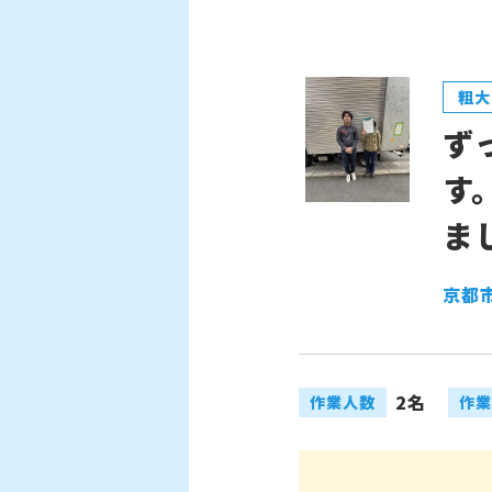
粗大
ず
す
ま
京都
2名
作業人数
作業