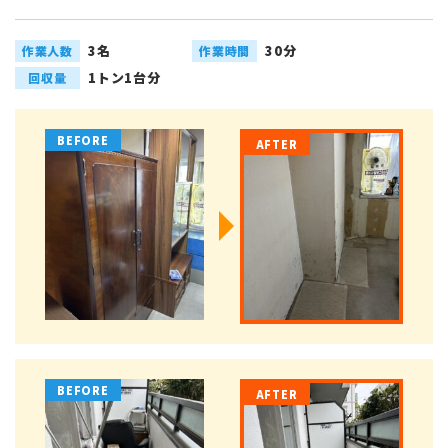
3名
30分
作業人数
作業時間
1トン1台分
回収量