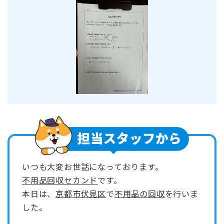
いつも大変お世話になっております。
不用品回収セカンド
です。
本日は、
京都市伏見区
で
不用品の回収
を行いま
した。