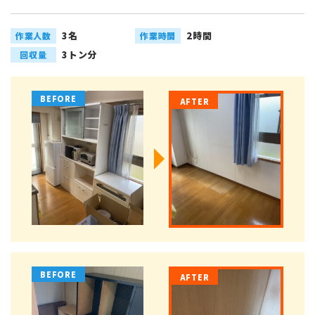
3名
2時間
作業人数
作業時間
3トン分
回収量