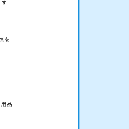
ます
傷を
不用品