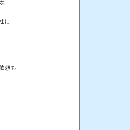
な
社に
依頼も