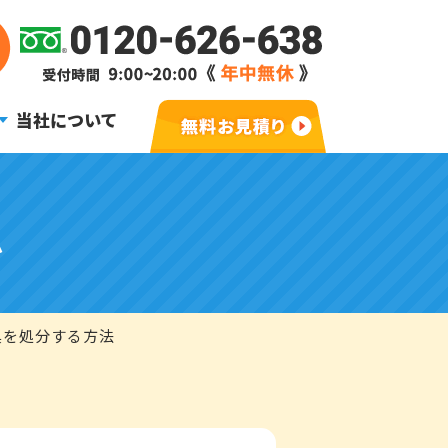
当社について
ム
具を処分する方法