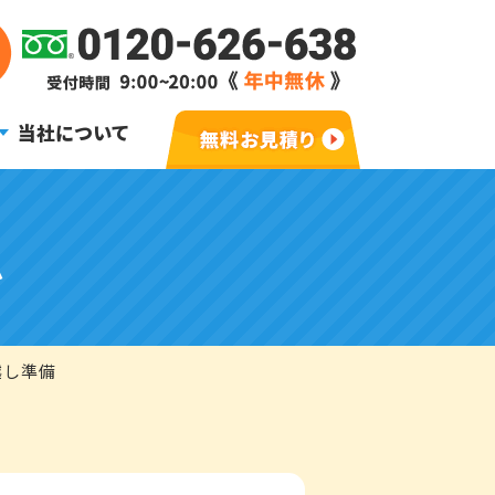
当社について
ム
越し準備