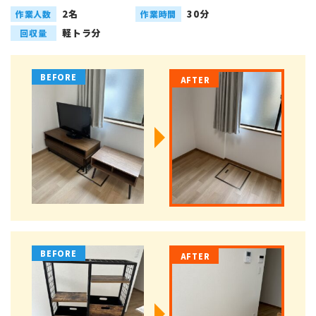
2名
30分
作業人数
作業時間
軽トラ分
回収量