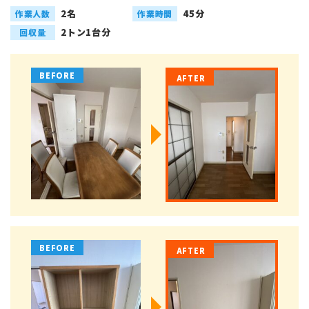
2名
45分
作業人数
作業時間
2トン1台分
回収量