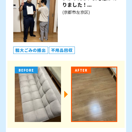
りました！...
(京都市左京区)
粗大ごみの搬出
不用品回収
BEFORE
AFTER